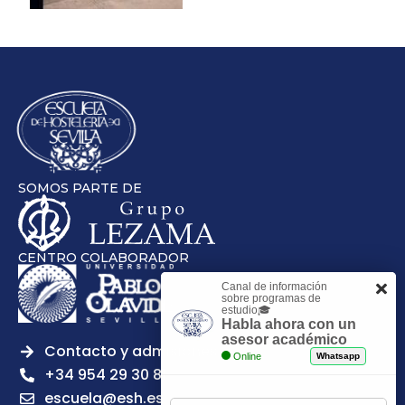
SOMOS PARTE DE
CENTRO COLABORADOR
Canal de información
sobre programas de
estudio🎓
Habla ahora con un
asesor académico
Contacto y admisiones
Online
Whatsapp
+34 954 29 30 81
escuela@esh.es