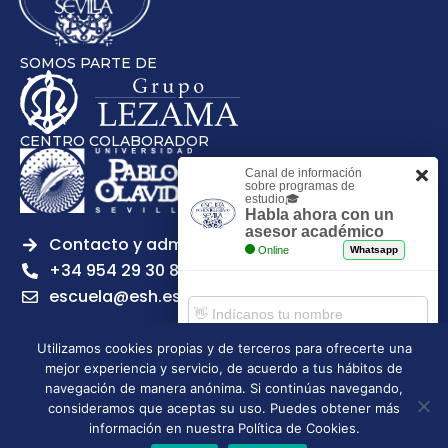
SOMOS PARTE DE
CENTRO COLABORADOR
Canal de información
sobre programas de
estudio🎓
Habla ahora con un
asesor académico
Contacto y admisiones
Online
Whatsapp
+34 954 29 30 81
escuela@esh.es
Utilizamos cookies propias y de terceros para ofrecerte una
mejor experiencia y servicio, de acuerdo a tus hábitos de
Comenzar chat
navegación de manera anónima. Si continúas navegando,
Legal notice
Privacy Policy
Cookies Policy
consideramos que aceptas su uso. Puedes obtener más
Escuela Superior de Hostelería de Sevilla | 2026 | Todos los
información en nuestra Política de Cookies.
derechos reservados