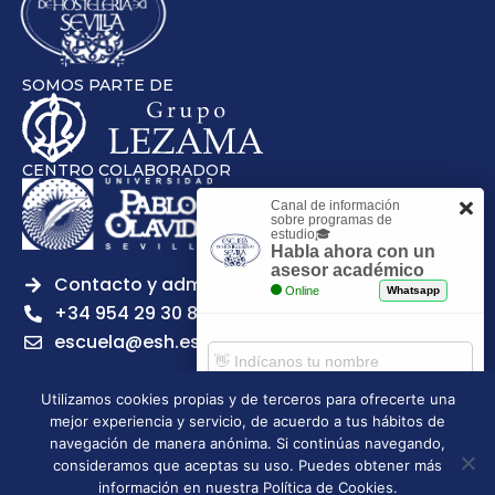
SOMOS PARTE DE
CENTRO COLABORADOR
Canal de información
sobre programas de
estudio🎓
Habla ahora con un
asesor académico
Contacto y admisiones
Online
Whatsapp
+34 954 29 30 81
escuela@esh.es
Utilizamos cookies propias y de terceros para ofrecerte una
mejor experiencia y servicio, de acuerdo a tus hábitos de
Comenzar chat
navegación de manera anónima. Si continúas navegando,
Legal notice
Privacy Policy
Cookies Policy
consideramos que aceptas su uso. Puedes obtener más
Escuela Superior de Hostelería de Sevilla | 2026 | Todos los
información en nuestra Política de Cookies.