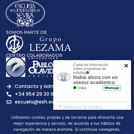
SOMOS PARTE DE
CENTRO COLABORADOR
Canal de información
sobre programas de
estudio🎓
Habla ahora con un
asesor académico
Contacto y admisiones
Online
Whatsapp
+34 954 29 30 81
escuela@esh.es
Utilizamos cookies propias y de terceros para ofrecerte una
mejor experiencia y servicio, de acuerdo a tus hábitos de
Comenzar chat
navegación de manera anónima. Si continúas navegando,
Legal notice
Privacy Policy
Cookies Policy