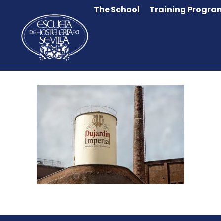
The School
Training Progra