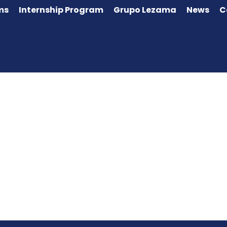
ms
Internship Program
Grupo Lezama
News
C