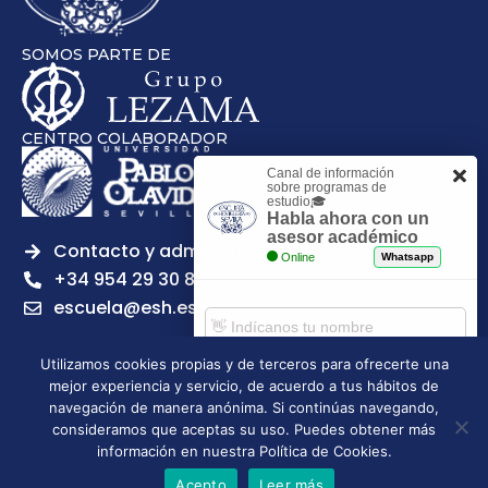
SOMOS PARTE DE
CENTRO COLABORADOR
Canal de información
sobre programas de
estudio🎓
Habla ahora con un
asesor académico
Contacto y admisiones
Online
Whatsapp
+34 954 29 30 81
escuela@esh.es
Utilizamos cookies propias y de terceros para ofrecerte una
mejor experiencia y servicio, de acuerdo a tus hábitos de
Comenzar chat
navegación de manera anónima. Si continúas navegando,
Legal notice
Privacy Policy
Cookies Policy
consideramos que aceptas su uso. Puedes obtener más
Escuela Superior de Hostelería de Sevilla | 2026 | Todos los
información en nuestra Política de Cookies.
derechos reservados
Acepto
Leer más