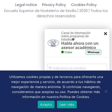
Legal notice
Privacy Policy
Cookies Policy
Escuela Superior de Hostelería de Sevilla | 2026 | Todos los
derechos reservados
Canal de información
sobre programas de
estudio🎓
Habla ahora con un
asesor académico
Online
Whatsapp
Utilizamos cookies propias y de terceros para ofrecerte una
mejor experiencia y servicio, de acuerdo a tus hábitos de
Comenzar chat
navegación de manera anónima. Si continúas navegando,
consideramos que aceptas su uso. Puedes obtener más
información en nuestra Política de Cookies.
Acepto
Leer más