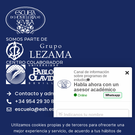
SOMOS PARTE DE
CENTRO COLABORADOR
Canal de información
sobre programas de
estudio🎓
Habla ahora con un
asesor académico
Contacto y admisiones
Online
Whatsapp
+34 954 29 30 81
escuela@esh.es
Utilizamos cookies propias y de terceros para ofrecerte una
mejor experiencia y servicio, de acuerdo a tus hábitos de