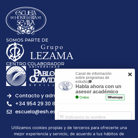
SOMOS PARTE DE
CENTRO COLABORADOR
Canal de información
sobre programas de
estudio🎓
Habla ahora con un
asesor académico
Contacto y admisiones
Online
Whatsapp
+34 954 29 30 81
escuela@esh.es
Utilizamos cookies propias y de terceros para ofrecerte una
mejor experiencia y servicio, de acuerdo a tus hábitos de