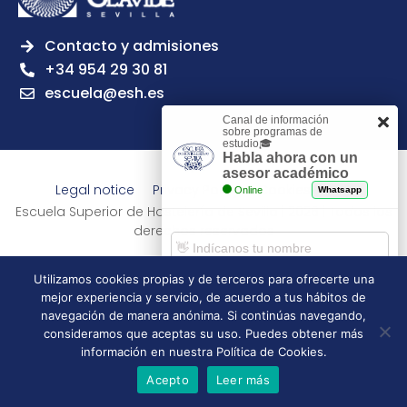
Contacto y admisiones
+34 954 29 30 81
escuela@esh.es
Canal de información
sobre programas de
estudio🎓
Habla ahora con un
asesor académico
Legal notice
Privacy Policy
Cookies Policy
Online
Whatsapp
Escuela Superior de Hostelería de Sevilla | 2026 | Todos los
derechos reservados
Utilizamos cookies propias y de terceros para ofrecerte una
mejor experiencia y servicio, de acuerdo a tus hábitos de
Comenzar chat
navegación de manera anónima. Si continúas navegando,
consideramos que aceptas su uso. Puedes obtener más
información en nuestra Política de Cookies.
Acepto
Leer más