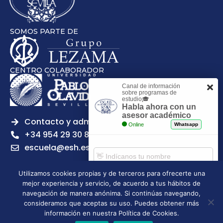
SOMOS PARTE DE
CENTRO COLABORADOR
Canal de información
sobre programas de
estudio🎓
Habla ahora con un
asesor académico
Contacto y admisiones
Online
Whatsapp
+34 954 29 30 81
escuela@esh.es
Utilizamos cookies propias y de terceros para ofrecerte una
mejor experiencia y servicio, de acuerdo a tus hábitos de
Comenzar chat
navegación de manera anónima. Si continúas navegando,
Legal notice
Privacy Policy
Cookies Policy
consideramos que aceptas su uso. Puedes obtener más
Escuela Superior de Hostelería de Sevilla | 2026 | Todos los
información en nuestra Política de Cookies.
derechos reservados