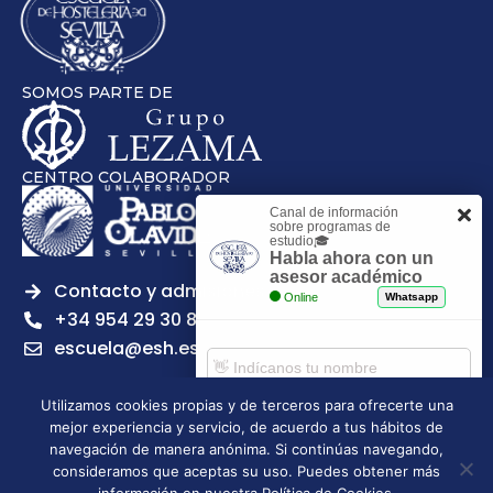
SOMOS PARTE DE
CENTRO COLABORADOR
Canal de información
sobre programas de
estudio🎓
Habla ahora con un
asesor académico
Contacto y admisiones
Online
Whatsapp
+34 954 29 30 81
escuela@esh.es
Utilizamos cookies propias y de terceros para ofrecerte una
mejor experiencia y servicio, de acuerdo a tus hábitos de
Comenzar chat
navegación de manera anónima. Si continúas navegando,
Legal notice
Privacy Policy
Cookies Policy
consideramos que aceptas su uso. Puedes obtener más
Escuela Superior de Hostelería de Sevilla | 2026 | Todos los