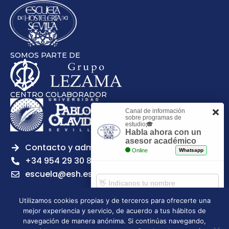
SOMOS PARTE DE
CENTRO COLABORADOR
Canal de información
sobre programas de
estudio🎓
Habla ahora con un
asesor académico
Contacto y admisiones
Online
Whatsapp
+34 954 29 30 81
escuela@esh.es
Utilizamos cookies propias y de terceros para ofrecerte una
mejor experiencia y servicio, de acuerdo a tus hábitos de
Comenzar chat
navegación de manera anónima. Si continúas navegando,
Legal notice
Privacy Policy
Cookies Policy