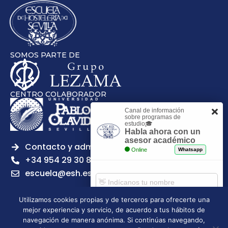
SOMOS PARTE DE
CENTRO COLABORADOR
Canal de información
sobre programas de
estudio🎓
Habla ahora con un
asesor académico
Contacto y admisiones
Online
Whatsapp
+34 954 29 30 81
escuela@esh.es
Utilizamos cookies propias y de terceros para ofrecerte una
mejor experiencia y servicio, de acuerdo a tus hábitos de
Comenzar chat
navegación de manera anónima. Si continúas navegando,
Legal notice
Privacy Policy
Cookies Policy