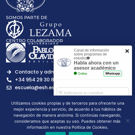
SOMOS PARTE DE
CENTRO COLABORADOR
Canal de información
sobre programas de
estudio🎓
Habla ahora con un
asesor académico
Contacto y admisiones
Online
Whatsapp
+34 954 29 30 81
escuela@esh.es
Utilizamos cookies propias y de terceros para ofrecerte una
mejor experiencia y servicio, de acuerdo a tus hábitos de
Comenzar chat
navegación de manera anónima. Si continúas navegando,
Legal notice
Privacy Policy
Cookies Policy
consideramos que aceptas su uso. Puedes obtener más
Escuela Superior de Hostelería de Sevilla | 2026 | Todos los
información en nuestra Política de Cookies.
derechos reservados