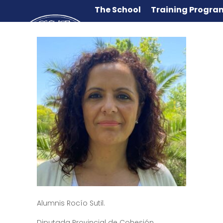
The School
Training Progra
Alumnis Rocío Sutil.
Diputada Provincial de Cohesión