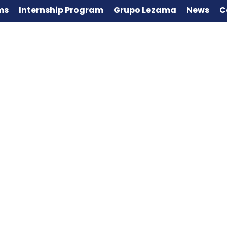
ms
Internship Program
Grupo Lezama
News
C