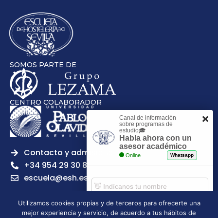
SOMOS PARTE DE
CENTRO COLABORADOR
Canal de información
sobre programas de
estudio🎓
Habla ahora con un
asesor académico
Contacto y admisiones
Online
Whatsapp
+34 954 29 30 81
escuela@esh.es
Utilizamos cookies propias y de terceros para ofrecerte una
mejor experiencia y servicio, de acuerdo a tus hábitos de