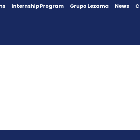
ms
Internship Program
Grupo Lezama
News
C