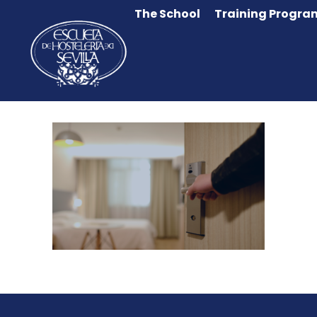
The School
Training Progra