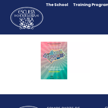
The School
Training Progra