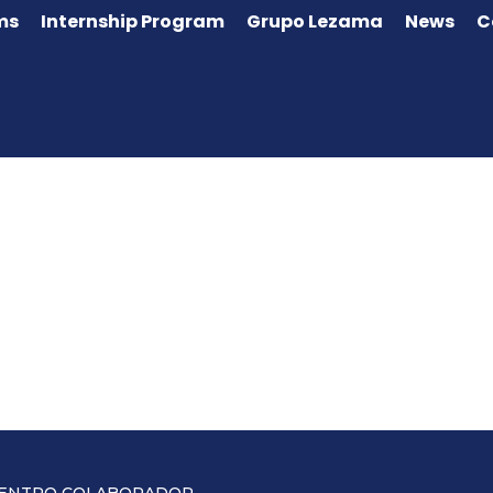
ms
Internship Program
Grupo Lezama
News
C