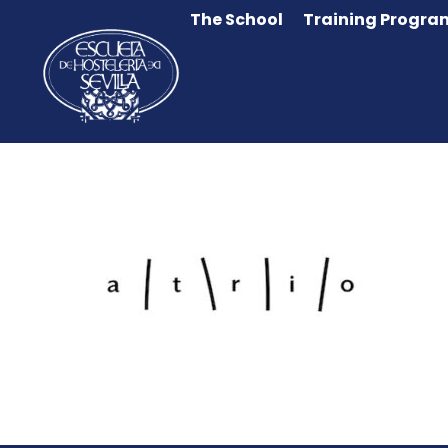
The School
Training Progra