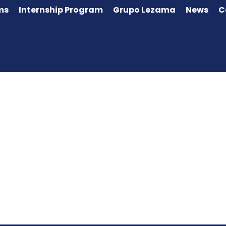
ms
Internship Program
Grupo Lezama
News
C