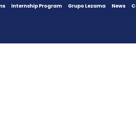
ms
Internship Program
Grupo Lezama
News
C