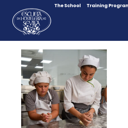
The School
Training Progra