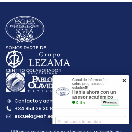
SOMOS PARTE DE
CENTRO COLABORADOR
Canal de información
sobre programas de
estudio🎓
Habla ahora con un
asesor académico
Contacto y admisiones
Online
Whatsapp
+34 954 29 30 81
escuela@esh.es
Utilizamos cookies propias y de terceros para ofrecerte una