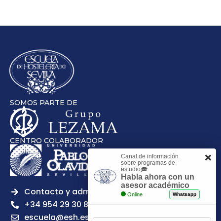
SOMOS PARTE DE
CENTRO COLABORADOR
Canal de información
sobre programas de
estudio🎓
Habla ahora con un
asesor académico
Contacto y admisiones
Online
Whatsapp
+34 954 29 30 81
escuela@esh.es