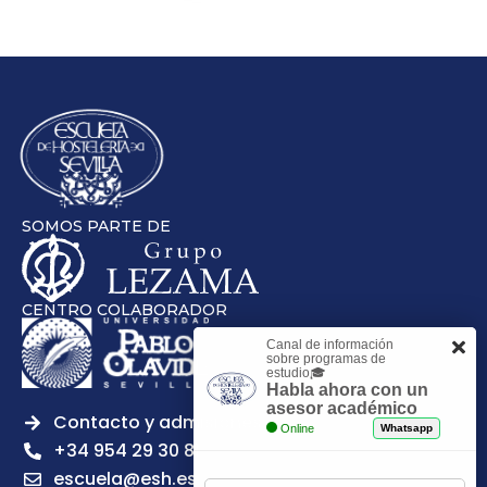
SOMOS PARTE DE
CENTRO COLABORADOR
Canal de información
sobre programas de
estudio🎓
Habla ahora con un
asesor académico
Contacto y admisiones
Online
Whatsapp
+34 954 29 30 81
escuela@esh.es