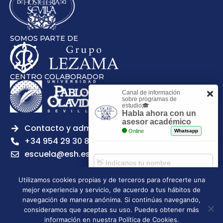
SOMOS PARTE DE
CENTRO COLABORADOR
Canal de información
sobre programas de
estudio🎓
Habla ahora con un
asesor académico
Contacto y admisiones
Online
Whatsapp
+34 954 29 30 81
escuela@esh.es
Utilizamos cookies propias y de terceros para ofrecerte una
mejor experiencia y servicio, de acuerdo a tus hábitos de
Comenzar chat
navegación de manera anónima. Si continúas navegando,
Legal notice
Privacy Policy
Cookies Policy
consideramos que aceptas su uso. Puedes obtener más
Escuela Superior de Hostelería de Sevilla | 2026 | Todos los
información en nuestra Política de Cookies.