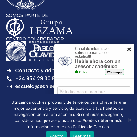
SOMOS PARTE DE
CENTRO COLABORADOR
Canal de información
sobre programas de
estudio🎓
Habla ahora con un
asesor académico
Contacto y admisiones
Online
Whatsapp
+34 954 29 30 81
escuela@esh.es
Utilizamos cookies propias y de terceros para ofrecerte una
mejor experiencia y servicio, de acuerdo a tus hábitos de
Comenzar chat
navegación de manera anónima. Si continúas navegando,
Legal notice
Privacy Policy
Cookies Policy
consideramos que aceptas su uso. Puedes obtener más
Escuela Superior de Hostelería de Sevilla | 2026 | Todos los
información en nuestra Política de Cookies.
derechos reservados
Acepto
Leer más