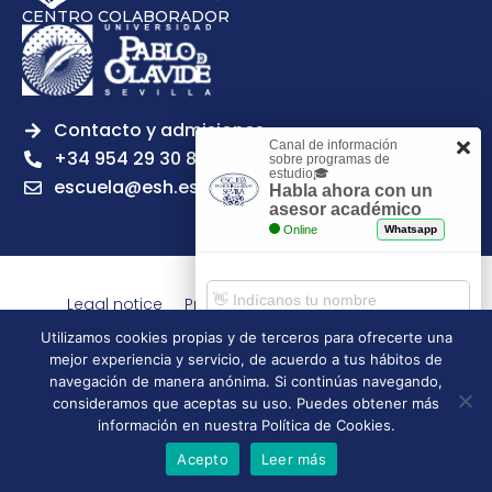
CENTRO COLABORADOR
Contacto y admisiones
Canal de información
+34 954 29 30 81
sobre programas de
estudio🎓
escuela@esh.es
Habla ahora con un
asesor académico
Online
Whatsapp
Legal notice
Privacy Policy
Cookies Policy
Escuela Superior de Hostelería de Sevilla | 2026 | Todos los
Utilizamos cookies propias y de terceros para ofrecerte una
derechos reservados
mejor experiencia y servicio, de acuerdo a tus hábitos de
Comenzar chat
navegación de manera anónima. Si continúas navegando,
consideramos que aceptas su uso. Puedes obtener más
información en nuestra Política de Cookies.
Acepto
Leer más