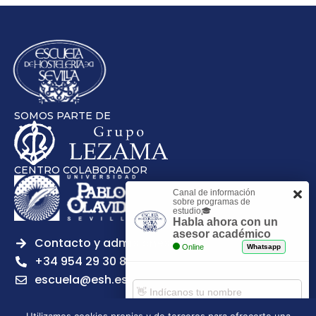
SOMOS PARTE DE
CENTRO COLABORADOR
Canal de información
sobre programas de
estudio🎓
Habla ahora con un
asesor académico
Contacto y admisiones
Online
Whatsapp
+34 954 29 30 81
escuela@esh.es