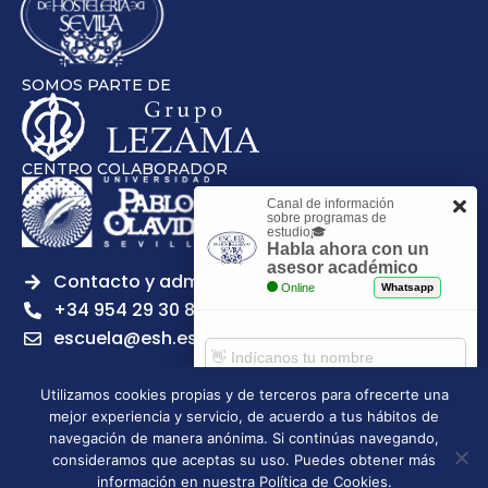
SOMOS PARTE DE
CENTRO COLABORADOR
Canal de información
sobre programas de
estudio🎓
Habla ahora con un
asesor académico
Contacto y admisiones
Online
Whatsapp
+34 954 29 30 81
escuela@esh.es
Utilizamos cookies propias y de terceros para ofrecerte una
mejor experiencia y servicio, de acuerdo a tus hábitos de
Comenzar chat
navegación de manera anónima. Si continúas navegando,
Legal notice
Privacy Policy
Cookies Policy
consideramos que aceptas su uso. Puedes obtener más
Escuela Superior de Hostelería de Sevilla | 2026 | Todos los
información en nuestra Política de Cookies.