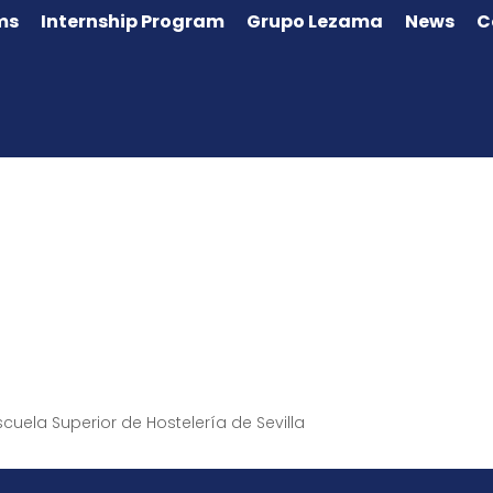
ms
Internship Program
Grupo Lezama
News
C
cuela Superior de Hostelería de Sevilla