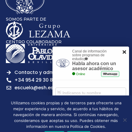
SOMOS PARTE DE
CENTRO COLABORADOR
Canal de información
sobre programas de
estudio🎓
Habla ahora con un
asesor académico
Contacto y admisiones
Online
Whatsapp
+34 954 29 30 81
escuela@esh.es
Utilizamos cookies propias y de terceros para ofrecerte una
mejor experiencia y servicio, de acuerdo a tus hábitos de
Comenzar chat
navegación de manera anónima. Si continúas navegando,
Legal notice
Privacy Policy
Cookies Policy
consideramos que aceptas su uso. Puedes obtener más
Escuela Superior de Hostelería de Sevilla | 2026 | Todos los
información en nuestra Política de Cookies.