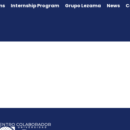
ms
Internship Program
Grupo Lezama
News
C
ENTRO COLABORADOR