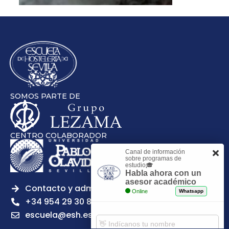
SOMOS PARTE DE
CENTRO COLABORADOR
Canal de información
sobre programas de
estudio🎓
Habla ahora con un
asesor académico
Contacto y admisiones
Online
Whatsapp
+34 954 29 30 81
escuela@esh.es