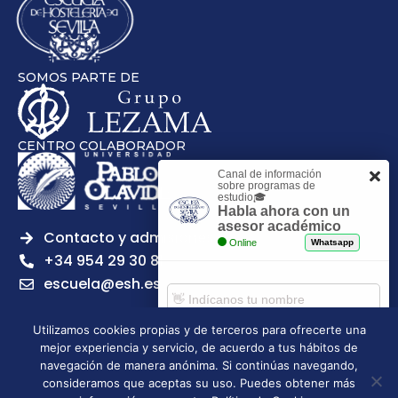
SOMOS PARTE DE
CENTRO COLABORADOR
Canal de información
sobre programas de
estudio🎓
Habla ahora con un
asesor académico
Contacto y admisiones
Online
Whatsapp
+34 954 29 30 81
escuela@esh.es
Utilizamos cookies propias y de terceros para ofrecerte una
mejor experiencia y servicio, de acuerdo a tus hábitos de
Comenzar chat
navegación de manera anónima. Si continúas navegando,
Legal notice
Privacy Policy
Cookies Policy
consideramos que aceptas su uso. Puedes obtener más