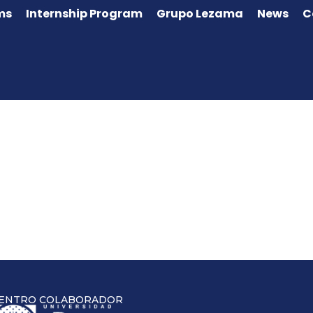
ms
Internship Program
Grupo Lezama
News
C
ENTRO COLABORADOR