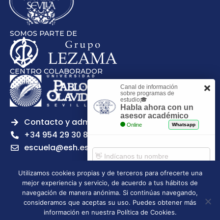
SOMOS PARTE DE
CENTRO COLABORADOR
Canal de información
sobre programas de
estudio🎓
Habla ahora con un
asesor académico
Contacto y admisiones
Online
Whatsapp
+34 954 29 30 81
escuela@esh.es
Utilizamos cookies propias y de terceros para ofrecerte una
mejor experiencia y servicio, de acuerdo a tus hábitos de
Comenzar chat
navegación de manera anónima. Si continúas navegando,
Legal notice
Privacy Policy
Cookies Policy
consideramos que aceptas su uso. Puedes obtener más
Escuela Superior de Hostelería de Sevilla | 2026 | Todos los
información en nuestra Política de Cookies.