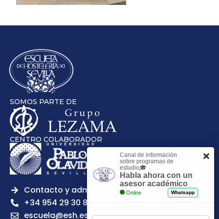
SOMOS PARTE DE
CENTRO COLABORADOR
Canal de información
sobre programas de
estudio🎓
Habla ahora con un
asesor académico
Contacto y admisiones
Online
Whatsapp
+34 954 29 30 81
escuela@esh.es