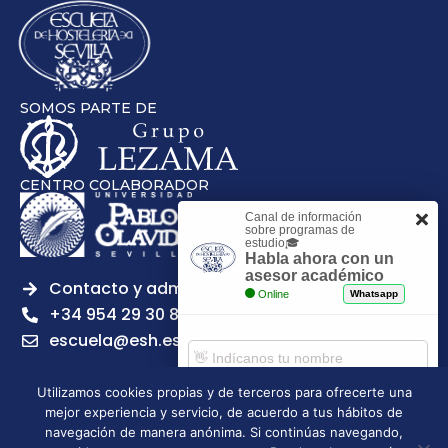
SOMOS PARTE DE
CENTRO COLABORADOR
Canal de información
sobre programas de
estudio🎓
Habla ahora con un
asesor académico
Contacto y admisiones
Online
Whatsapp
+34 954 29 30 81
escuela@esh.es
Utilizamos cookies propias y de terceros para ofrecerte una
mejor experiencia y servicio, de acuerdo a tus hábitos de
Comenzar chat
navegación de manera anónima. Si continúas navegando,
Legal notice
Privacy Policy
Cookies Policy