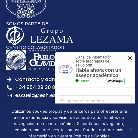
SOMOS PARTE DE
CENTRO COLABORADOR
Canal de información
sobre programas de
estudio🎓
Habla ahora con un
asesor académico
Contacto y admisiones
Online
Whatsapp
+34 954 29 30 81
escuela@esh.es
Utilizamos cookies propias y de terceros para ofrecerte una
mejor experiencia y servicio, de acuerdo a tus hábitos de
Comenzar chat
navegación de manera anónima. Si continúas navegando,
Legal notice
Privacy Policy
Cookies Policy
consideramos que aceptas su uso. Puedes obtener más
Escuela Superior de Hostelería de Sevilla | 2026 | Todos los
información en nuestra Política de Cookies.