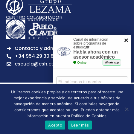
CENTRO COLABORADOR
Canal de información
sobre programas de
Contacto y admisiones
estudio🎓
Habla ahora con un
+34 954 29 30 81
asesor académico
escuela@esh.es
Online
Whatsapp
Utilizamos cookies propias y de terceros para ofrecerte una
Legal notice
Privacy Policy
Cookies Policy
mejor experiencia y servicio, de acuerdo a tus hábitos de
Escuela Superior de Hostelería de Sevilla | 2026 | Todos los
Comenzar chat
navegación de manera anónima. Si continúas navegando,
derechos reservados
consideramos que aceptas su uso. Puedes obtener más
información en nuestra Política de Cookies.
Acepto
Leer más