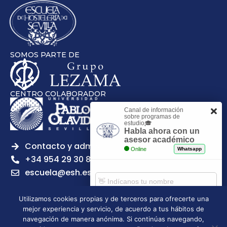
SOMOS PARTE DE
CENTRO COLABORADOR
Canal de información
sobre programas de
estudio🎓
Habla ahora con un
asesor académico
Contacto y admisiones
Online
Whatsapp
+34 954 29 30 81
escuela@esh.es
Utilizamos cookies propias y de terceros para ofrecerte una
mejor experiencia y servicio, de acuerdo a tus hábitos de
Comenzar chat
navegación de manera anónima. Si continúas navegando,
Legal notice
Privacy Policy
Cookies Policy