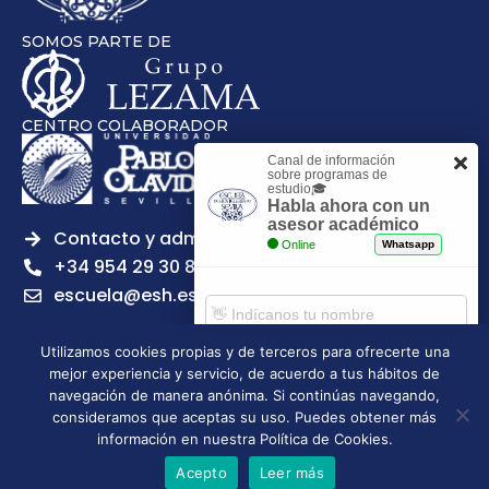
SOMOS PARTE DE
CENTRO COLABORADOR
Canal de información
sobre programas de
estudio🎓
Habla ahora con un
asesor académico
Contacto y admisiones
Online
Whatsapp
+34 954 29 30 81
escuela@esh.es
Utilizamos cookies propias y de terceros para ofrecerte una
mejor experiencia y servicio, de acuerdo a tus hábitos de
Comenzar chat
navegación de manera anónima. Si continúas navegando,
Legal notice
Privacy Policy
Cookies Policy
consideramos que aceptas su uso. Puedes obtener más
Escuela Superior de Hostelería de Sevilla | 2026 | Todos los
información en nuestra Política de Cookies.
derechos reservados
Acepto
Leer más