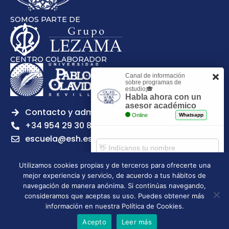
SOMOS PARTE DE
CENTRO COLABORADOR
Canal de información
sobre programas de
estudio🎓
Habla ahora con un
asesor académico
Contacto y admisiones
Online
Whatsapp
+34 954 29 30 81
escuela@esh.es
Utilizamos cookies propias y de terceros para ofrecerte una
mejor experiencia y servicio, de acuerdo a tus hábitos de
Comenzar chat
navegación de manera anónima. Si continúas navegando,
Legal notice
Privacy Policy
Cookies Policy
consideramos que aceptas su uso. Puedes obtener más
Escuela Superior de Hostelería de Sevilla | 2026 | Todos los
información en nuestra Política de Cookies.
derechos reservados
Acepto
Leer más