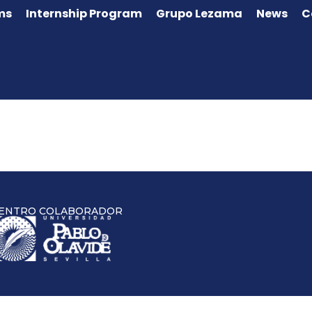
ms
Internship Program
Grupo Lezama
News
C
ENTRO COLABORADOR