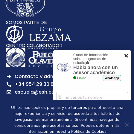
SOMOS PARTE DE
CENTRO COLABORADOR
Canal de información
sobre programas de
estudio🎓
Habla ahora con un
asesor académico
Contacto y admisiones
Online
Whatsapp
+34 954 29 30 81
escuela@esh.es
Utilizamos cookies propias y de terceros para ofrecerte una
mejor experiencia y servicio, de acuerdo a tus hábitos de
Comenzar chat
navegación de manera anónima. Si continúas navegando,
Legal notice
Privacy Policy
Cookies Policy
consideramos que aceptas su uso. Puedes obtener más
Escuela Superior de Hostelería de Sevilla | 2026 | Todos los
información en nuestra Política de Cookies.