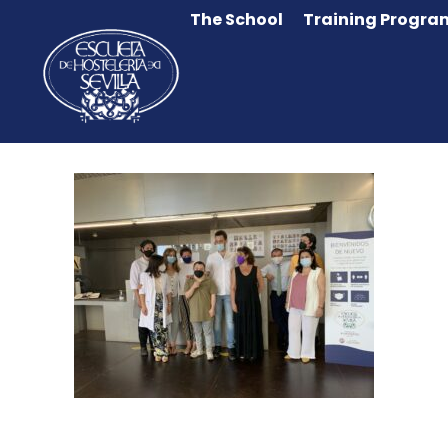
The School
Training Progra