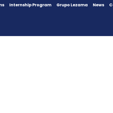
ms
Internship Program
Grupo Lezama
News
C