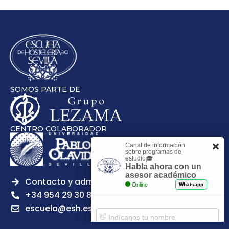
SOMOS PARTE DE
CENTRO COLABORADOR
Canal de información
sobre programas de
estudio🎓
Habla ahora con un
asesor académico
Contacto y admisiones
Online
Whatsapp
+34 954 29 30 81
escuela@esh.es