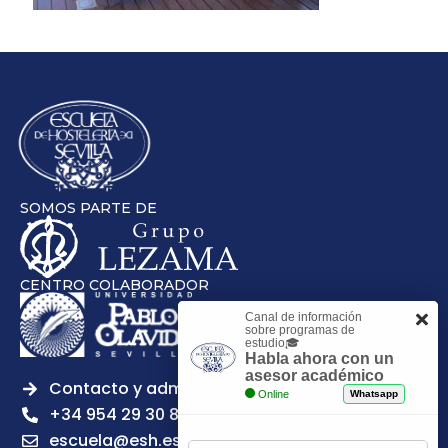
SOMOS PARTE DE
CENTRO COLABORADOR
Canal de información
sobre programas de
estudio🎓
Habla ahora con un
asesor académico
Contacto y admisiones
Online
Whatsapp
+34 954 29 30 81
escuela@esh.es