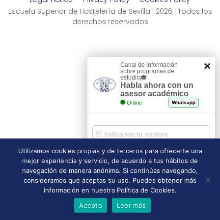
Escuela Superior de Hostelería de Sevilla | 2026 | Todos los
derechos reservados
Canal de información
sobre programas de
estudio🎓
Habla ahora con un
asesor académico
Online
Whatsapp
Utilizamos cookies propias y de terceros para ofrecerte una
mejor experiencia y servicio, de acuerdo a tus hábitos de
Comenzar chat
navegación de manera anónima. Si continúas navegando,
consideramos que aceptas su uso. Puedes obtener más
información en nuestra Política de Cookies.
Acepto
Leer más