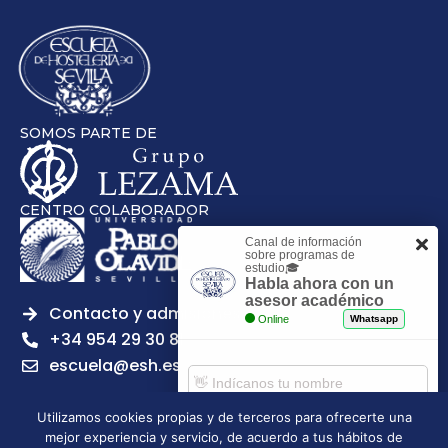
SOMOS PARTE DE
CENTRO COLABORADOR
Canal de información
sobre programas de
estudio🎓
Habla ahora con un
asesor académico
Contacto y admisiones
Online
Whatsapp
+34 954 29 30 81
escuela@esh.es
Utilizamos cookies propias y de terceros para ofrecerte una
mejor experiencia y servicio, de acuerdo a tus hábitos de